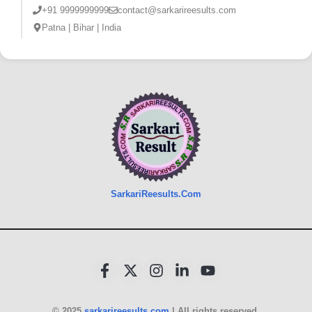
+91 9999999999
contact@sarkarireesults.com
Patna | Bihar | India
SarkariReesults.Com
© 2025
sarkarireesults.com
| All rights reserved.