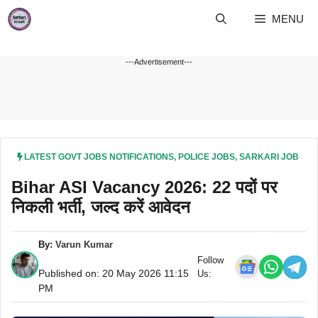
Skip
MENU
to
content
---Advertisement---
LATEST GOVT JOBS NOTIFICATIONS
,
POLICE JOBS
,
SARKARI JOB
Bihar ASI Vacancy 2026: 22 पदों पर
निकली भर्ती, जल्द करें आवेदन
By:
Varun Kumar
Follow
Published on: 20 May 2026 11:15
Us:
PM