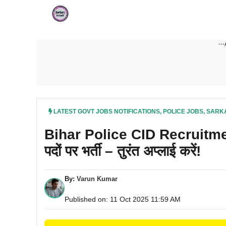
Skip
to
content
---
LATEST GOVT JOBS NOTIFICATIONS
,
POLICE JOBS
,
SARKA
Bihar Police CID Recruitmen
पदों पर भर्ती – तुरंत अप्लाई करें!
By:
Varun Kumar
Published on: 11 Oct 2025 11:59 AM