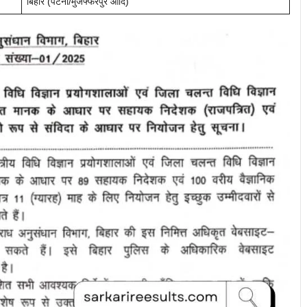
बिहार (पटना/मुजफ्फरपुर आदि)