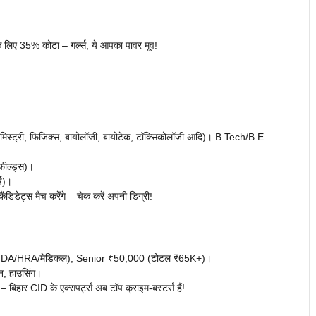
–
35% कोटा – गर्ल्स, ये आपका पावर मूव!
िस्ट्री, फिजिक्स, बायोलॉजी, बायोटेक, टॉक्सिकोलॉजी आदि)। B.Tech/B.E.
ील्ड्स)।
्ष)।
ंडिडेट्स मैच करेंगे – चेक करें अपनी डिग्री!
 DA/HRA/मेडिकल); Senior ₹50,000 (टोटल ₹65K+)।
शन, हाउसिंग।
 बिहार CID के एक्सपर्ट्स अब टॉप क्राइम-बस्टर्स हैं!