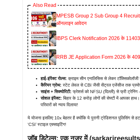
Also Read
MPESB Group 2 Sub Group 4 Recruitment 2
ऑनलाइन आवेदन
IBPS Clerk Notification 2026 के 11403 पदो
RRB JE Application Form 2026 के 4098 पदो
हाई-इंपैक्ट रोल्स:
क्राइम सीन एनालिसिस से लेकर टॉक्सिकोलॉजी
कैरियर ग्रोथ:
स्टेट लेवल से CBI जैसी सेंट्रल एजेंसीज तक प्रमोश
साइंस + सिक्योरिटी:
फ्रेशर्स को NFSU (दिल्ली) से फ्री ट्रेनिंग 
सोशल इंपैक्ट:
बिहार के 12 करोड़ लोगों की सेफ्टी में आपका हाथ।
परिवारों को न्याय दिलाया!
ये योजना इसलिए 10x बेहतर है क्योंकि ये पुरानी ट्रेडिशनल पुलिसिंग 
‘CSI’ स्टाइल एक्साइटिंग!
जॉब डिटेल्स: एक नजर में (sarkarireesu