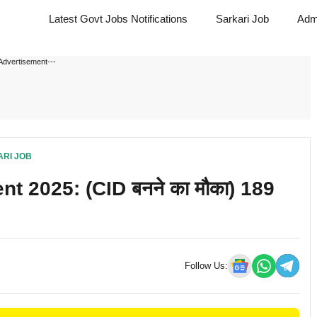
Latest Govt Jobs Notifications
Sarkari Job
Adm
Advertisement---
RI JOB
t 2025: (CID बनने का मौका) 189
Follow Us: