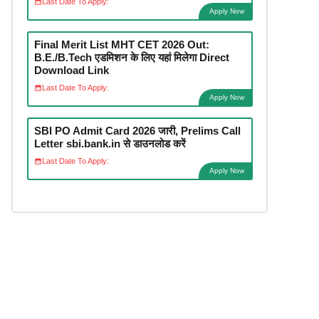
Last Date To Apply:
Apply Now
Final Merit List MHT CET 2026 Out:
B.E./B.Tech एडमिशन के लिए यहां मिलेगा Direct
Download Link
Last Date To Apply:
Apply Now
SBI PO Admit Card 2026 जारी, Prelims Call
Letter sbi.bank.in से डाउनलोड करें
Last Date To Apply:
Apply Now