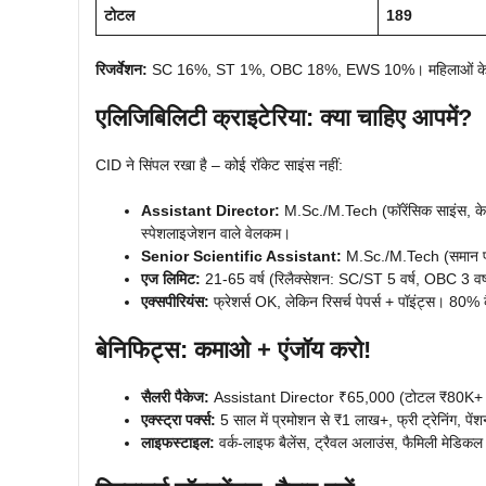
टोटल
189
रिजर्वेशन:
SC 16%, ST 1%, OBC 18%, EWS 10%। महिलाओं के लिए 
एलिजिबिलिटी क्राइटेरिया: क्या चाहिए आपमें?
CID ने सिंपल रखा है – कोई रॉकेट साइंस नहीं:
Assistant Director:
M.Sc./M.Tech (फॉरेंसिक साइंस, केम
स्पेशलाइजेशन वाले वेलकम।
Senior Scientific Assistant:
M.Sc./M.Tech (समान फ
एज लिमिट:
21-65 वर्ष (रिलैक्सेशन: SC/ST 5 वर्ष, OBC 3 वर
एक्सपीरियंस:
फ्रेशर्स OK, लेकिन रिसर्च पेपर्स + पॉइंट्स। 80% कै
बेनिफिट्स: कमाओ + एंजॉय करो!
सैलरी पैकेज:
Assistant Director ₹65,000 (टोटल ₹80K+
एक्स्ट्रा पर्क्स:
5 साल में प्रमोशन से ₹1 लाख+, फ्री ट्रेनिंग, पें
लाइफस्टाइल:
वर्क-लाइफ बैलेंस, ट्रैवल अलाउंस, फैमिली मेडिकल –