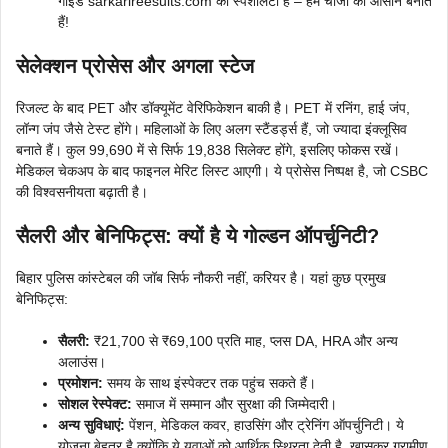
गाइड sarkarireesults.com की स्पेशलिटी है – हम चीजों को आसान बनाते
हैं!
सेलेक्शन प्रोसेस और अगला स्टेज
रिजल्ट के बाद PET और डॉक्यूमेंट वेरिफिकेशन बाकी है। PET में रनिंग, हाई जंप,
लॉन्ग जंप जैसे टेस्ट होंगे। महिलाओं के लिए अलग स्टैंडर्ड्स हैं, जो ज्यादा इंक्लूसिव
बनाते हैं। कुल 99,690 में से सिर्फ 19,838 सिलेक्ट होंगे, इसलिए फोकस रखें।
मेडिकल चेकअप के बाद फाइनल मेरिट लिस्ट आएगी। ये प्रोसेस निष्पक्ष है, जो CSBC
की विश्वसनीयता बढ़ाती है।
सैलरी और बेनिफिट्स: क्यों है ये गोल्डन ऑपर्चुनिटी?
बिहार पुलिस कांस्टेबल की जॉब सिर्फ नौकरी नहीं, करियर है। यहां कुछ प्रमुख
बेनिफिट्स:
सैलरी:
₹21,700 से ₹69,100 प्रति माह, प्लस DA, HRA और अन्य
अलाउंस।
प्रमोशन:
समय के साथ इंस्पेक्टर तक पहुंच सकते हैं।
सोशल रेस्पेक्ट:
समाज में सम्मान और सुरक्षा की जिम्मेदारी।
अन्य सुविधाएं:
पेंशन, मेडिकल कवर, हाउसिंग और ट्रेनिंग ऑपर्चुनिटी। ये
योजना बेहतर है क्योंकि ये युवाओं को आर्थिक स्थिरता देती है, खासकर ग्रामीण