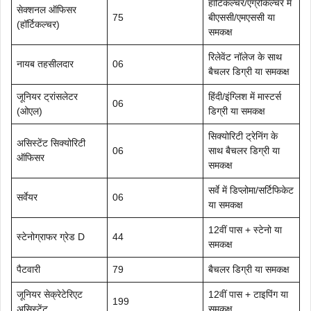
हॉर्टिकल्चर/एग्रीकल्चर में
सेक्शनल ऑफिसर
75
बीएससी/एमएससी या
(हॉर्टिकल्चर)
समकक्ष
रिलेवेंट नॉलेज के साथ
नायब तहसीलदार
06
बैचलर डिग्री या समकक्ष
जूनियर ट्रांसलेटर
हिंदी/इंग्लिश में मास्टर्स
06
(ओएल)
डिग्री या समकक्ष
सिक्योरिटी ट्रेनिंग के
असिस्टेंट सिक्योरिटी
06
साथ बैचलर डिग्री या
ऑफिसर
समकक्ष
सर्वे में डिप्लोमा/सर्टिफिकेट
सर्वेयर
06
या समकक्ष
12वीं पास + स्टेनो या
स्टेनोग्राफर ग्रेड D
44
समकक्ष
पैटवारी
79
बैचलर डिग्री या समकक्ष
जूनियर सेक्रेटेरिएट
12वीं पास + टाइपिंग या
199
असिस्टेंट
समकक्ष