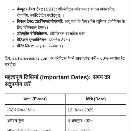
कंप्यूटर बेस्ड टेस्ट (CBT):
ऑब्जेक्टिव क्वेश्चन्स (जनरल अवेयरनेस,
रीजनिंग, क्वांटिटेटिव एप्टीट्यूड)।
स्किल टेस्ट/टाइपिंग/स्टेनोग्राफी:
लागू पदों के लिए (जैसे जूनियर इंजीनियर के
लिए टेक्निकल टेस्ट)।
डॉक्यूमेंट वेरिफिकेशन:
ओरिजिनल दस्तावेज चेक।
मेडिकल एग्जामिनेशन:
फिटनेस टेस्ट।
मेरिट लिस्ट:
फाइनल सिलेक्शन।
टिप: sarkarireesults.com पर प्रैक्टिस पेपर्स डाउनलोड करें – 80% सक्सेस रेट
गारंटीड!
महत्वपूर्ण तिथियां (Important Dates): समय का
सदुपयोग करें
घटना (Event)
तिथि (Date)
नोटिफिकेशन रिलीज
12 सितंबर 2025
आवेदन शुरू
6 अक्टूबर 2025