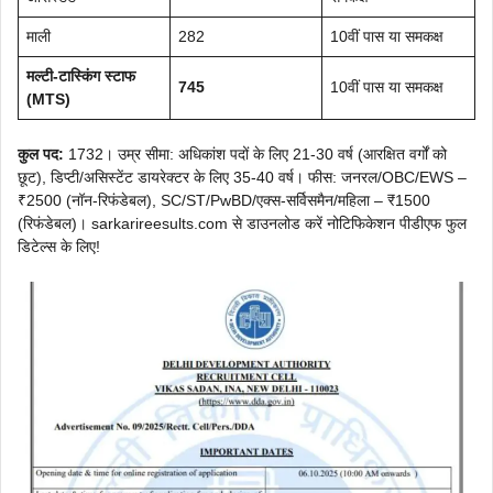
माली
282
10वीं पास या समकक्ष
मल्टी-टास्किंग स्टाफ
745
10वीं पास या समकक्ष
(MTS)
कुल पद:
1732। उम्र सीमा: अधिकांश पदों के लिए 21-30 वर्ष (आरक्षित वर्गों को
छूट), डिप्टी/असिस्टेंट डायरेक्टर के लिए 35-40 वर्ष। फीस: जनरल/OBC/EWS –
₹2500 (नॉन-रिफंडेबल), SC/ST/PwBD/एक्स-सर्विसमैन/महिला – ₹1500
(रिफंडेबल)। sarkarireesults.com से डाउनलोड करें नोटिफिकेशन पीडीएफ फुल
डिटेल्स के लिए!