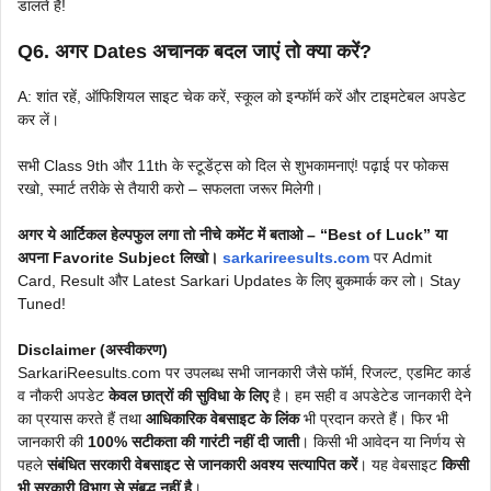
डालते हैं!
Q6. अगर Dates अचानक बदल जाएं तो क्या करें?
A: शांत रहें, ऑफिशियल साइट चेक करें, स्कूल को इन्फॉर्म करें और टाइमटेबल अपडेट
कर लें।
सभी Class 9th और 11th के स्टूडेंट्स को दिल से शुभकामनाएं! पढ़ाई पर फोकस
रखो, स्मार्ट तरीके से तैयारी करो – सफलता जरूर मिलेगी।
अगर ये आर्टिकल हेल्पफुल लगा तो नीचे कमेंट में बताओ – “Best of Luck” या
अपना Favorite Subject लिखो।
sarkarireesults.com
पर Admit
Card, Result और Latest Sarkari Updates के लिए बुकमार्क कर लो। Stay
Tuned!
Disclaimer (अस्वीकरण)
SarkariReesults.com पर उपलब्ध सभी जानकारी जैसे फॉर्म, रिजल्ट, एडमिट कार्ड
व नौकरी अपडेट
केवल छात्रों की सुविधा के लिए
है। हम सही व अपडेटेड जानकारी देने
का प्रयास करते हैं तथा
आधिकारिक वेबसाइट के लिंक
भी प्रदान करते हैं। फिर भी
जानकारी की
100% सटीकता की गारंटी नहीं दी जाती
। किसी भी आवेदन या निर्णय से
पहले
संबंधित सरकारी वेबसाइट से जानकारी अवश्य सत्यापित करें
। यह वेबसाइट
किसी
भी सरकारी विभाग से संबद्ध नहीं है
।