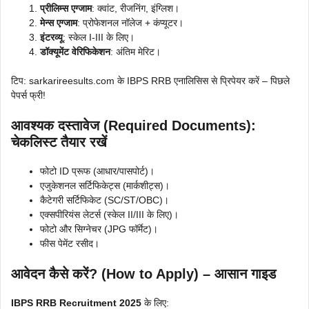
प्रीलिम्स एग्जाम
: क्वांट, रीजनिंग, इंग्लिश।
मेन्स एग्जाम
: प्रोफेशनल नॉलेज + कंप्यूटर।
इंटरव्यू
: स्केल I-III के लिए।
डॉक्यूमेंट वेरिफिकेशन
: अंतिम मेरिट।
टिप: sarkarireesults.com के IBPS RRB एनालिसिस से प्रिपेयर करें – पिछले
पेपर्स फ्री!
आवश्यक दस्तावेज (Required Documents):
चेकलिस्ट तैयार रखें
फोटो ID प्रूफ (आधार/पासपोर्ट)।
एजुकेशनल सर्टिफिकेट्स (मार्कशीट्स)।
कैटेगरी सर्टिफिकेट (SC/ST/OBC)।
एक्सपीरियंस लेटर्स (स्केल II/III के लिए)।
फोटो और सिग्नेचर (JPG फॉर्मेट)।
फीस पेमेंट रसीद।
आवेदन कैसे करें? (How to Apply) – आसान गाइड
IBPS RRB Recruitment 2025
के लिए: