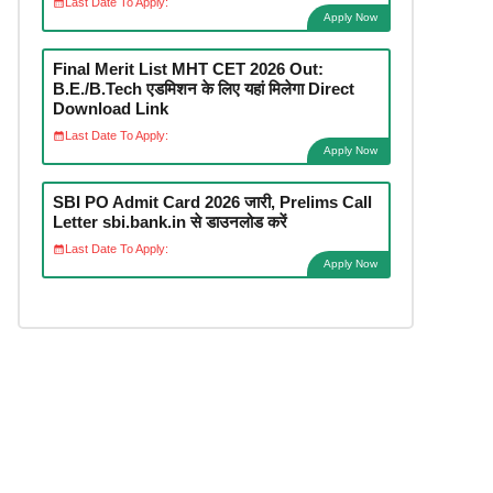
Last Date To Apply:
Apply Now
Final Merit List MHT CET 2026 Out:
B.E./B.Tech एडमिशन के लिए यहां मिलेगा Direct
Download Link
Last Date To Apply:
Apply Now
SBI PO Admit Card 2026 जारी, Prelims Call
Letter sbi.bank.in से डाउनलोड करें
Last Date To Apply:
Apply Now