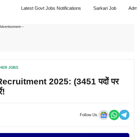
Latest Govt Jobs Notifications
Sarkari Job
Adm
Advertisement---
HER JOBS
cruitment 2025: (3451 पदों पर
ं!
Follow Us: