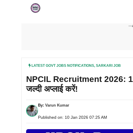
Skip
to
content
---
LATEST GOVT JOBS NOTIFICATIONS
,
SARKARI JOB
NPCIL Recruitment 2026: 114 पदों
जल्दी अप्लाई करें!
By:
Varun Kumar
Published on: 10 Jan 2026 07:25 AM