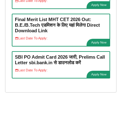
Last Date To Apply:
Apply Now
Final Merit List MHT CET 2026 Out:
B.E./B.Tech एडमिशन के लिए यहां मिलेगा Direct
Download Link
Last Date To Apply:
Apply Now
SBI PO Admit Card 2026 जारी, Prelims Call
Letter sbi.bank.in से डाउनलोड करें
Last Date To Apply:
Apply Now