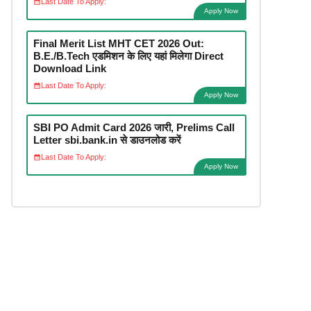
Last Date To Apply:
Apply Now
Final Merit List MHT CET 2026 Out:
B.E./B.Tech एडमिशन के लिए यहां मिलेगा Direct
Download Link
Last Date To Apply:
Apply Now
SBI PO Admit Card 2026 जारी, Prelims Call
Letter sbi.bank.in से डाउनलोड करें
Last Date To Apply:
Apply Now