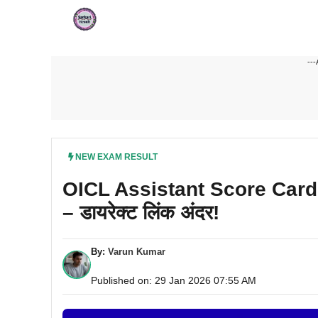
Skip
to
content
---
NEW EXAM RESULT
OICL Assistant Score Card 202
– डायरेक्ट लिंक अंदर!
By:
Varun Kumar
Published on: 29 Jan 2026 07:55 AM