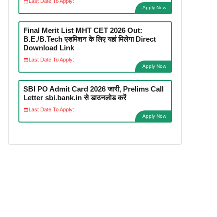
Last Date To Apply:
Apply Now
Final Merit List MHT CET 2026 Out:
B.E./B.Tech एडमिशन के लिए यहां मिलेगा Direct
Download Link
Last Date To Apply:
Apply Now
SBI PO Admit Card 2026 जारी, Prelims Call
Letter sbi.bank.in से डाउनलोड करें
Last Date To Apply:
Apply Now