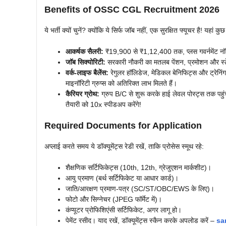
Benefits of OSSC CGL Recruitment 2026
ये भर्ती क्यों चुनें? क्योंकि ये सिर्फ जॉब नहीं, एक सुरक्षित फ्यूचर है! यहां क
आकर्षक सैलरी:
₹19,900 से ₹1,12,400 तक, प्लस गवर्नमेंट नॉर
जॉब सिक्योरिटी:
सरकारी नौकरी का मतलब पेंशन, प्रमोशन और स्टेब
वर्क-लाइफ बैलेंस:
रेगुलर हॉलिडेज, मेडिकल बेनिफिट्स और ट्रेनिंग
माइनॉरिटी ग्रुप्स को अतिरिक्त लाभ मिलते हैं।
कैरियर ग्रोथ:
ग्रुप B/C से शुरू करके हाई लेवल पोस्ट्स तक पहुं
तैयारी को 10x स्पीडअप करेंगे!
Required Documents for Application
अप्लाई करते समय ये डॉक्यूमेंट्स रेडी रखें, ताकि प्रोसेस स्मूथ रहे:
शैक्षणिक सर्टिफिकेट्स (10th, 12th, ग्रेजुएशन मार्कशीट)।
आयु प्रमाण (बर्थ सर्टिफिकेट या आधार कार्ड)।
जाति/आरक्षण प्रमाण-पत्र (SC/ST/OBC/EWS के लिए)।
फोटो और सिग्नेचर (JPEG फॉर्मेट में)।
कंप्यूटर प्रोफिशिएंसी सर्टिफिकेट, अगर लागू हो।
पेमेंट रसीद। याद रखें, डॉक्यूमेंट्स स्कैन करके अपलोड करें –
sa