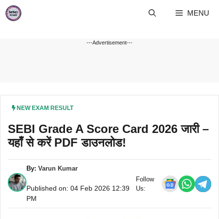
Skip
MENU
to
content
---Advertisement---
NEW EXAM RESULT
SEBI Grade A Score Card 2026 जारी –
यहाँ से करें PDF डाउनलोड!
By:
Varun Kumar
Follow
Published on: 04 Feb 2026 12:39
Us:
PM