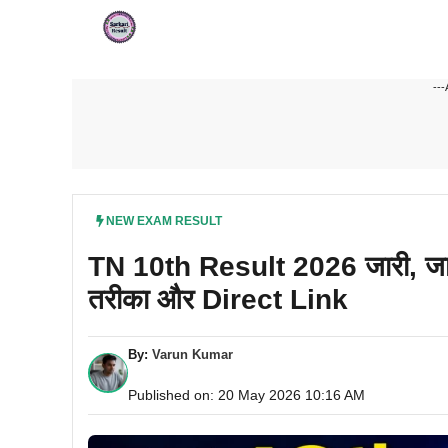
Skip
to
content
---
NEW EXAM RESULT
TN 10th Result 2026 जारी, जान
तरीका और Direct Link
By:
Varun Kumar
Published on: 20 May 2026 10:16 AM