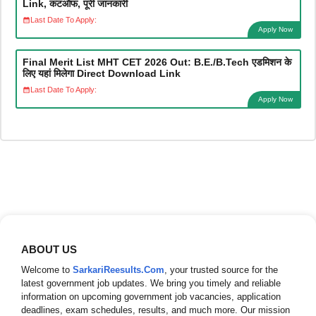
Link, कटऑफ, पूरी जानकारी
Last Date To Apply:
Apply Now
Final Merit List MHT CET 2026 Out: B.E./B.Tech एडमिशन के
लिए यहां मिलेगा Direct Download Link
Last Date To Apply:
Apply Now
ABOUT US
Welcome to
SarkariReesults.Com
, your trusted source for the
latest government job updates. We bring you timely and reliable
information on upcoming government job vacancies, application
deadlines, exam schedules, results, and much more. Our mission