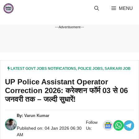
Skip
MENU
to
content
---Advertisement---
LATEST GOVT JOBS NOTIFICATIONS
,
POLICE JOBS
,
SARKARI JOB
UP Police Assistant Operator
Correction 2026: करेक्शन फॉर्म 03 से 06
जनवरी तक – जल्दी सुधारें!
By:
Varun Kumar
Follow
Published on: 04 Jan 2026 06:30
Us:
AM