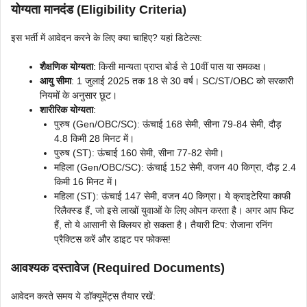
योग्यता मानदंड (Eligibility Criteria)
इस भर्ती में आवेदन करने के लिए क्या चाहिए? यहां डिटेल्स:
शैक्षणिक योग्यता
: किसी मान्यता प्राप्त बोर्ड से 10वीं पास या समकक्ष।
आयु सीमा
: 1 जुलाई 2025 तक 18 से 30 वर्ष। SC/ST/OBC को सरकारी
नियमों के अनुसार छूट।
शारीरिक योग्यता
:
पुरुष (Gen/OBC/SC): ऊंचाई 168 सेमी, सीना 79-84 सेमी, दौड़
4.8 किमी 28 मिनट में।
पुरुष (ST): ऊंचाई 160 सेमी, सीना 77-82 सेमी।
महिला (Gen/OBC/SC): ऊंचाई 152 सेमी, वजन 40 किग्रा, दौड़ 2.4
किमी 16 मिनट में।
महिला (ST): ऊंचाई 147 सेमी, वजन 40 किग्रा। ये क्राइटेरिया काफी
रिलैक्स्ड हैं, जो इसे लाखों युवाओं के लिए ओपन करता है। अगर आप फिट
हैं, तो ये आसानी से क्लियर हो सकता है। तैयारी टिप: रोजाना रनिंग
प्रैक्टिस करें और डाइट पर फोकस!
आवश्यक दस्तावेज (Required Documents)
आवेदन करते समय ये डॉक्यूमेंट्स तैयार रखें: