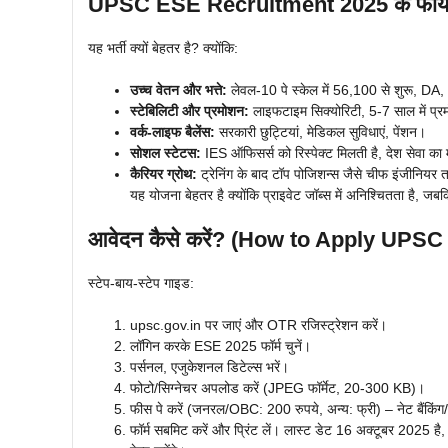
UPSC ESE Recruitment 2025 के फायद
यह भर्ती क्यों बेहतर है? क्योंकि:
उच्च वेतन और भत्ते:
लेवल-10 पे स्केल में 56,100 से शुरू, D
स्टेबिलिटी और प्रमोशन:
लाइफटाइम सिक्योरिटी, 5-7 साल में प्
वर्क-लाइफ बैलेंस:
सरकारी छुट्टियां, मेडिकल सुविधाएं, पेंशन।
सोशल स्टेटस:
IES ऑफिसर्स को रिस्पेक्ट मिलती है, देश सेवा का
कैरियर ग्रोथ:
ट्रेनिंग के बाद टॉप पोजिशन्स जैसे चीफ इंजीनियर
यह योजना बेहतर है क्योंकि प्राइवेट जॉब्स में अनिश्चितता है, जब
आवेदन कैसे करें? (How to Apply UPS
स्टेप-बाय-स्टेप गाइड:
upsc.gov.in पर जाएं और OTR रजिस्ट्रेशन करें।
लॉगिन करके ESE 2025 फॉर्म चुनें।
पर्सनल, एजुकेशनल डिटेल्स भरें।
फोटो/सिग्नेचर अपलोड करें (JPEG फॉर्मेट, 20-300 KB)।
फीस पे करें (जनरल/OBC: 200 रुपये, अन्य: फ्री) – नेट बैंकिंग/
फॉर्म सबमिट करें और प्रिंट लें। लास्ट डेट 16 अक्टूबर 2025 ह