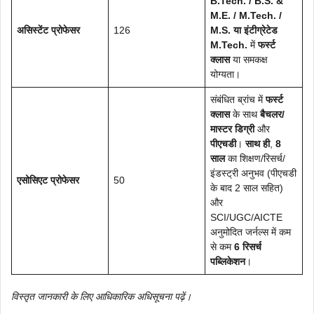
B.Tech. / B.S. &
M.E. / M.Tech. /
असिस्टेंट प्रोफेसर
126
M.S. या इंटीग्रेटेड
M.Tech.
में
फर्स्ट
क्लास
या समकक्ष
योग्यता।
संबंधित ब्रांच में
फर्स्ट
क्लास
के साथ
बैचलर/
मास्टर डिग्री
और
पीएचडी
।
साथ ही
,
8
साल
का शिक्षण/रिसर्च/
इंडस्ट्री अनुभव (पीएचडी
एसोसिएट प्रोफेसर
50
के बाद 2 साल सहित)
और
SCI/UGC/AICTE
अनुमोदित जर्नल्स में कम
से कम
6 रिसर्च
पब्लिकेशन
।
विस्तृत जानकारी के लिए आधिकारिक अधिसूचना पढ़ें।